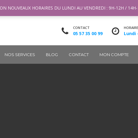
ntact@m2k.fr
ON NOUVEAUX HORAIRES DU LUNDI AU VENDREDI : 9H-12H / 14H
CONTACT
HORAIR
05 57 35 00 99
Lundi 
NOS SERVICES
BLOG
CONTACT
MON COMPTE