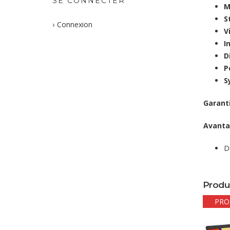
SE CONNECTER
M
S
Connexion
V
I
D
P
S
Garanti
Avanta
D
Produ
PR