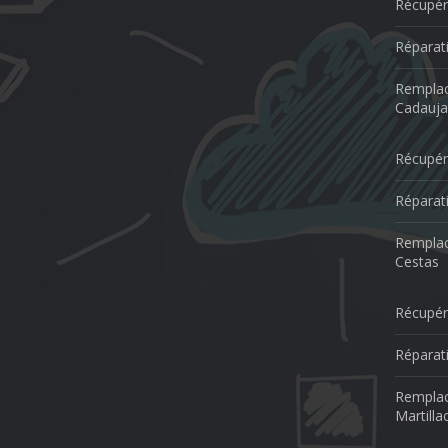
Récupér
Réparat
Remplac
Cadauja
Récupér
Réparat
Remplac
Cestas
Récupér
Réparati
Remplac
Martilla