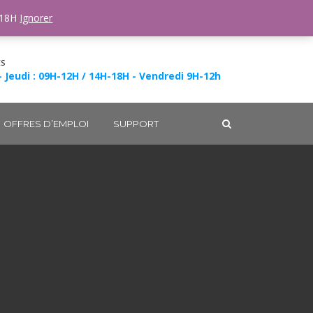
-18H
Ignorer
ES
- Jeudi : 09H-12H / 14H-18H - Vendredi 9H-12h
OFFRES D’EMPLOI
SUPPORT