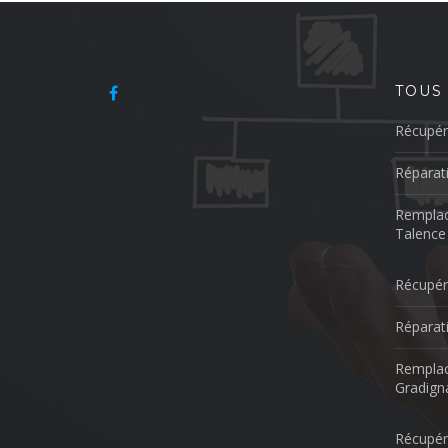
TOUS
Récupér
Réparat
Remplac
Talence
Récupér
Réparat
Remplac
Gradign
Récupér