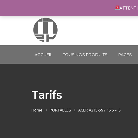
96 rue du Général Margueritte 33400 TALENCE
co
ATTENTI
ACCUEIL
TOUS NOS PRODUITS
PAGES
Tarifs
Home
PORTABLES
ACER A315-59 / 15’6 – I5