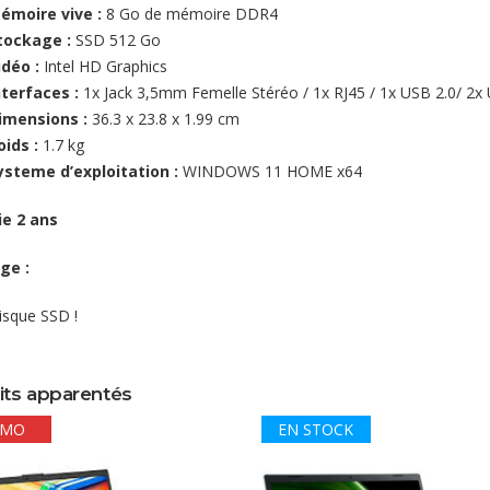
émoire vive :
8 Go de mémoire DDR4
tockage :
SSD 512 Go
idéo :
Intel HD Graphics
nterfaces :
1x Jack 3,5mm Femelle Stéréo / 1x RJ45 / 1x USB 2.0/ 2x
imensions :
36.3 x 23.8 x 1.99 cm
oids :
1.7 kg
ysteme d’exploitation :
WINDOWS 11 HOME x64
e 2 ans
ge :
isque SSD !
its apparentés
OMO
EN STOCK