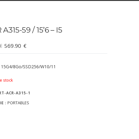
A315-59 / 15’6 – I5
€
569.90
€
1115G4/8Go/SSD256/W10/11
e stock
RT-ACR-A315-1
PORTABLES
IE :