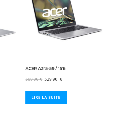
ACER A315-59 / 15’6
569.90
€
529.90
€
LIRE LA SUITE