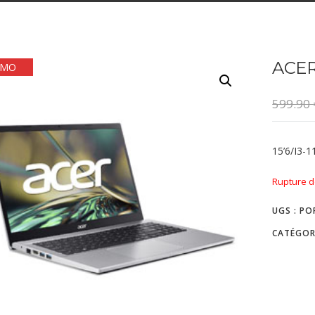
ACER 
OMO
599.90
15’6/I3-
Rupture d
UGS :
PO
CATÉGOR