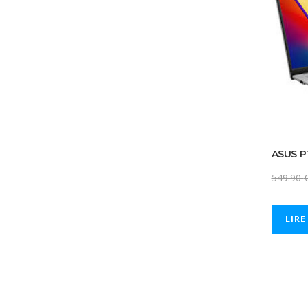
ASUS P1
549.90
LIRE