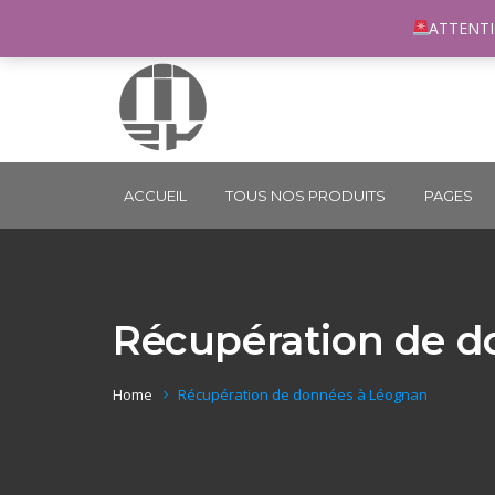
96 rue du Général Margueritte 33400 TALENCE
co
ATTENTI
ACCUEIL
TOUS NOS PRODUITS
PAGES
Récupération de d
Home
Récupération de données à Léognan