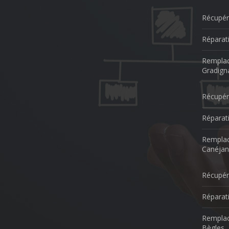
Récupér
Réparat
Remplac
Gradign
Récupér
Réparat
Remplac
Canéjan
Récupér
Réparat
Remplac
Bègles