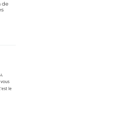
n de
es
u,
i vous
'est le