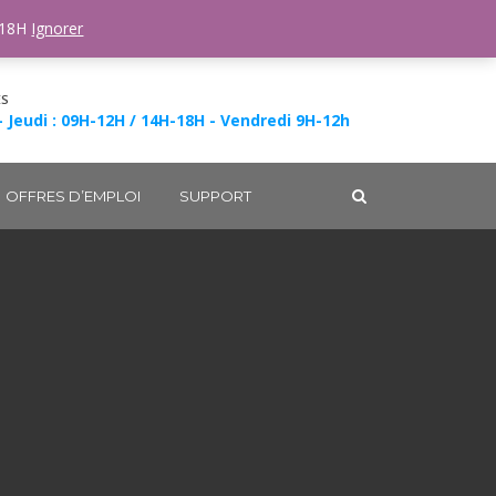
-18H
Ignorer
ES
- Jeudi : 09H-12H / 14H-18H - Vendredi 9H-12h
OFFRES D’EMPLOI
SUPPORT