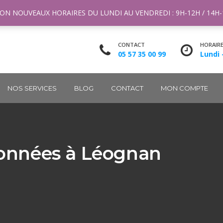
ntact@m2k.fr
ON NOUVEAUX HORAIRES DU LUNDI AU VENDREDI : 9H-12H / 14H
CONTACT
HORAIR
05 57 35 00 99
Lundi 
NOS SERVICES
BLOG
CONTACT
MON COMPTE
onnées à Léognan