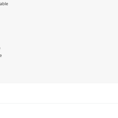
able
e
e