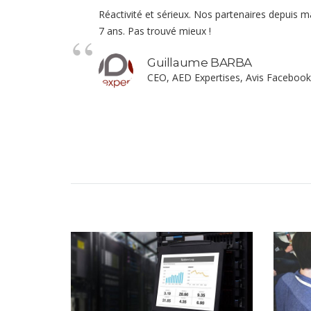
Réactivité et sérieux. Nos partenaires depuis 
7 ans. Pas trouvé mieux !
Guillaume BARBA
CEO, AED Expertises, Avis Facebook
t 01
Our Project 02
OJECT
VIEW PROJECT