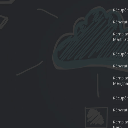
Récupér
Réparati
Remplac
Martilla
Récupér
Réparat
Remplac
Mérigna
Récupér
Réparat
Remplac
Barp