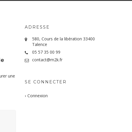
ADRESSE
580, Cours de la libération 33400
Talence
05 57 35 00 99
de
contact@m2k.fr
urer une
SE CONNECTER
Connexion