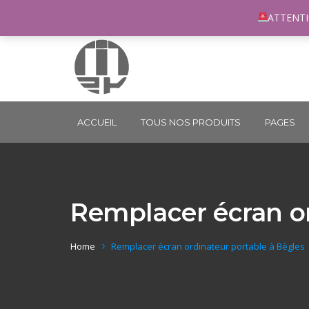
96 rue du Général Margueritte 33400 TALENCE
co
ATTENTI
ACCUEIL
TOUS NOS PRODUITS
PAGES
Remplacer écran or
Home
Remplacer écran ordinateur portable à Bègles