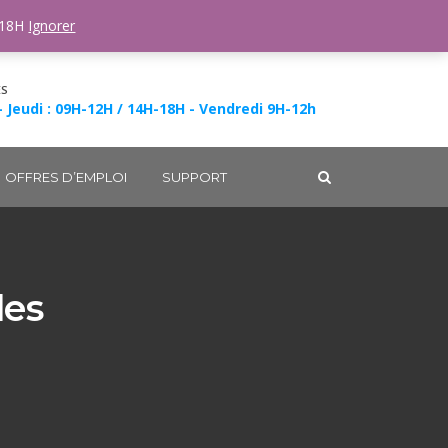
-18H
Ignorer
ES
- Jeudi : 09H-12H / 14H-18H - Vendredi 9H-12h
OFFRES D’EMPLOI
SUPPORT
les