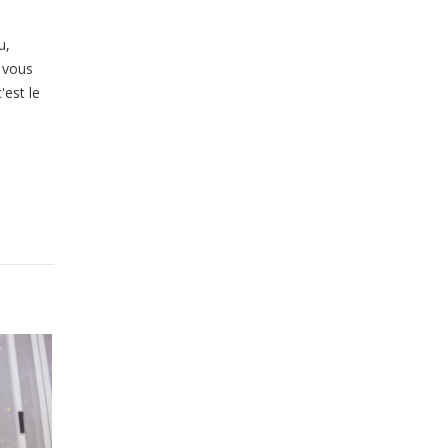
u,
i vous
'est le