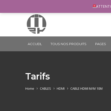
96 rue du Général Margueritte 33400 TALENCE
co
ATTENTI
ACCUEIL
TOUS NOS PRODUITS
PAGES
Tarifs
Home
CABLES
HDMI
CABLE HDMI M/M 10M