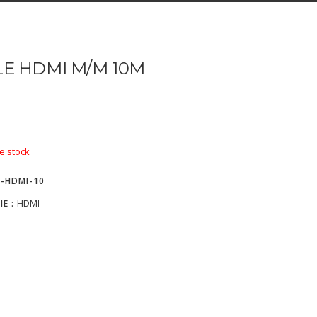
E HDMI M/M 10M
e stock
L-HDMI-10
HDMI
IE :