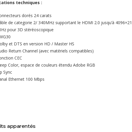
cations techniques :
onnecteurs dorés 24 carats
âble de categorie 2/ 340MHz supportant le HDMI 2.0 jusqu’à 4096×2160
0Hz pour 3D stéréoscopique
WG30
olby et DTS en version HD / Master HS
udio Return Channel (avec matériels compatibles)
onction CEC
eep Color, espace de couleurs étendu Adobe RGB
ip Sync
anal Ethernet 100 Mbps
its apparentés