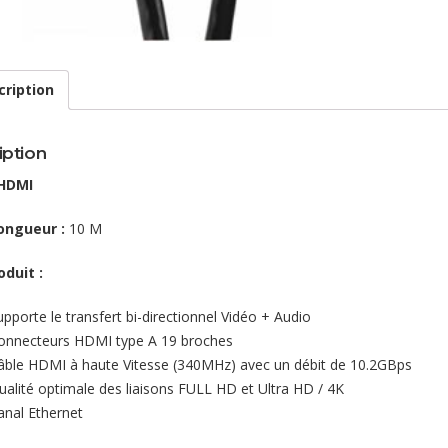
cription
iption
HDMI
ongueur :
10 M
oduit :
upporte le transfert bi-directionnel Vidéo + Audio
onnecteurs HDMI type A 19 broches
âble HDMI à haute Vitesse (340MHz) avec un débit de 10.2GBps
ualité optimale des liaisons FULL HD et Ultra HD / 4K
anal Ethernet