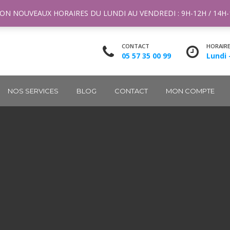
ntact@m2k.fr
ON NOUVEAUX HORAIRES DU LUNDI AU VENDREDI : 9H-12H / 14H
CONTACT
HORAIR
05 57 35 00 99
Lundi 
NOS SERVICES
BLOG
CONTACT
MON COMPTE