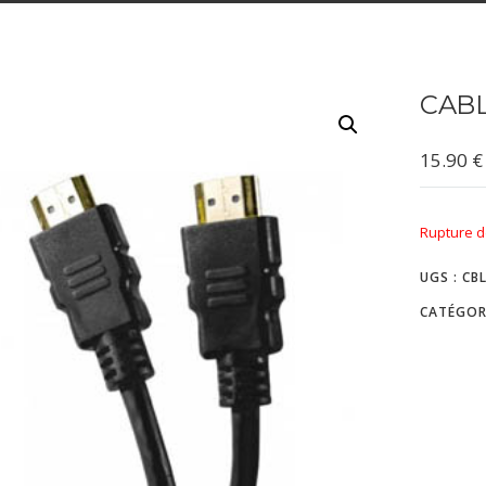
CABL
15.90
€
Rupture d
UGS :
CB
CATÉGOR