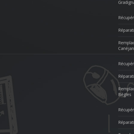
Gradign
Récupér
Réparat
Remplac
Canéjan
Récupér
Réparat
Remplac
Bègles
Récupér
Réparat