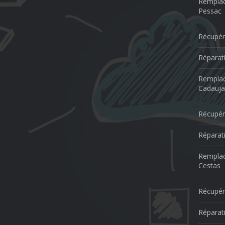
Remplac
Pessac
Récupér
Réparat
Remplac
Cadauja
Récupér
Réparat
Remplac
Cestas
Récupér
Réparati