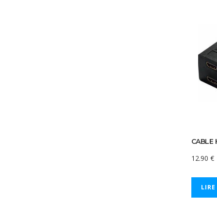
CABLE 
12.90
€
LIRE