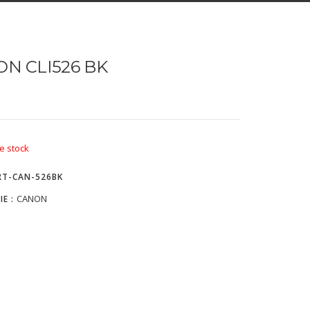
N CLI526 BK
e stock
RT-CAN-526BK
CANON
IE :