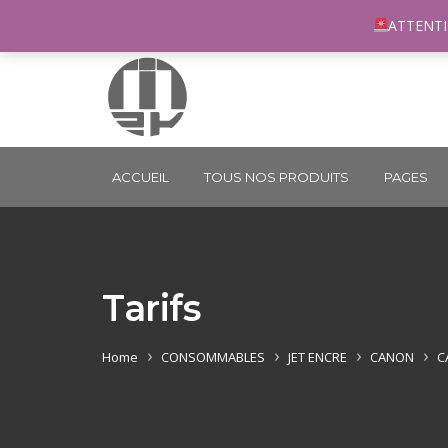
96 rue du Général Margueritte 33400 TALENCE
co
ATTENTI
ACCUEIL
TOUS NOS PRODUITS
PAGES
Tarifs
Home
CONSOMMABLES
JET ENCRE
CANON
C