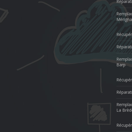
Réparat
Remplac
Mérigna
Récupér
Réparat
Remplac
Barp
Récupér
Réparat
Remplac
La Brèd
Récupér