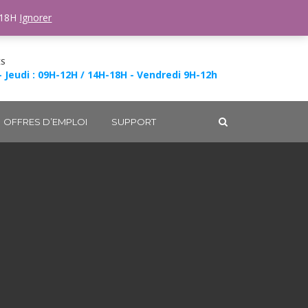
-18H
Ignorer
ES
- Jeudi : 09H-12H / 14H-18H - Vendredi 9H-12h
OFFRES D’EMPLOI
SUPPORT