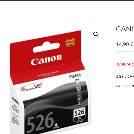
CANO
14.90
€
Rupture d
UGS :
CA
CATÉGOR