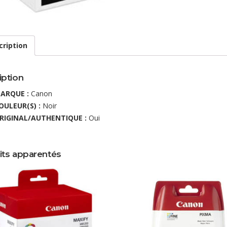
cription
iption
ARQUE :
Canon
OULEUR(S) :
Noir
RIGINAL/AUTHENTIQUE :
Oui
its apparentés