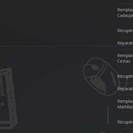
Remplac
Cadauja
Récupér
Réparat
Remplac
Cestas
Récupér
Réparati
Remplac
Martilla
Récupér