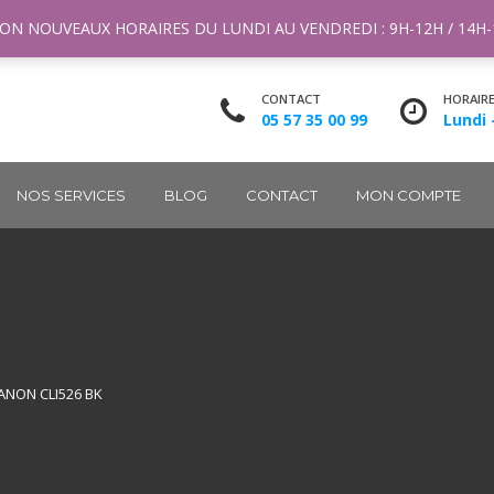
ntact@m2k.fr
ON NOUVEAUX HORAIRES DU LUNDI AU VENDREDI : 9H-12H / 14H
CONTACT
HORAIR
05 57 35 00 99
Lundi 
NOS SERVICES
BLOG
CONTACT
MON COMPTE
ANON CLI526 BK