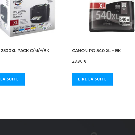
2500XL PACK C/M/Y/BK
CANON PG-540 XL – BK
28.90
€
 LA SUITE
LIRE LA SUITE