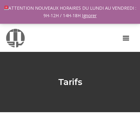
96 rue du Général Margueritte 33400 TALENCE
ATTENTION NOUVEAUX HORAIRES DU LUNDI AU VENDREDI :
contact@m2k.fr
9H-12H / 14H-18H
Ignorer
Tarifs