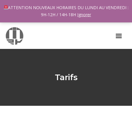
96 rue du Général Margueritte 33400 TALENCE
ATTENTION NOUVEAUX HORAIRES DU LUNDI AU VENDREDI :
contact@m2k.fr
9H-12H / 14H-18H
Ignorer
Tarifs