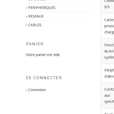
Conne
E/S
PERIPHERIQUES
RESEAUX
Carte
CABLES
prise
charg
PANIER
Fonct
du boî
Votre panier est vide.
syst
Périp
d’ali
SE CONNECTER
Confo
Connexion
aux
spécif