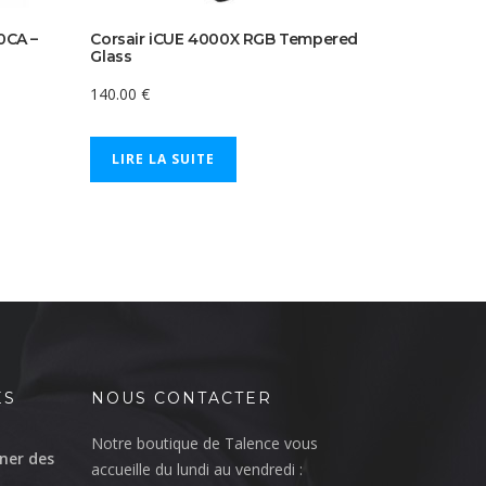
0CA –
Corsair iCUE 4000X RGB Tempered
Glass
140.00
€
LIRE LA SUITE
ÉS
NOUS CONTACTER
Notre boutique de Talence vous
ner des
accueille du lundi au vendredi :