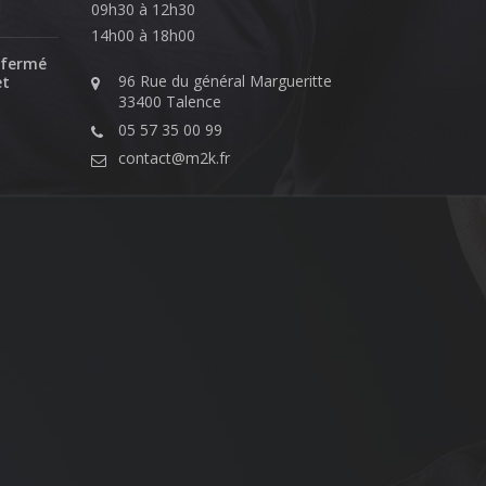
09h30 à 12h30
14h00 à 18h00
 fermé
96 Rue du général Margueritte
et
33400 Talence
05 57 35 00 99
contact@m2k.fr