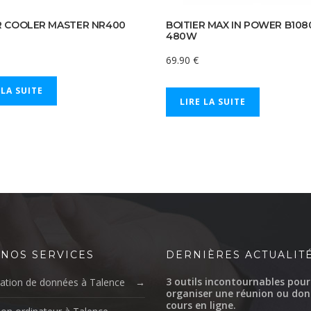
R COOLER MASTER NR400
BOITIER MAX IN POWER B108
480W
69.90
€
 LA SUITE
LIRE LA SUITE
 NOS SERVICES
DERNIÈRES ACTUALIT
3 outils incontournables pour
ation de données à Talence
organiser une réunion ou don
cours en ligne.