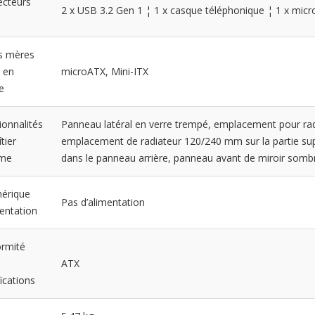
cteurs
2 x USB 3.2 Gen 1 ¦ 1 x casque téléphonique ¦ 1 x mic
s mères
s en
microATX, Mini-ITX
e
ionnalités
Panneau latéral en verre trempé, emplacement pour ra
tier
emplacement de radiateur 120/240 mm sur la partie su
ème
dans le panneau arrière, panneau avant de miroir somb
hérique
Pas d’alimentation
mentation
rmité
ATX
ications