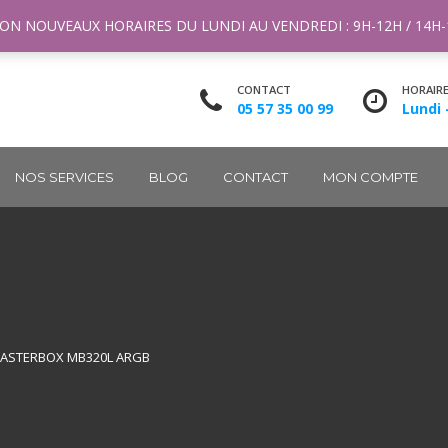
ntact@m2k.fr
ON NOUVEAUX HORAIRES DU LUNDI AU VENDREDI : 9H-12H / 14H
CONTACT
HORAIR
05 57 35 00 99
Lundi 
NOS SERVICES
BLOG
CONTACT
MON COMPTE
ASTERBOX MB320L ARGB