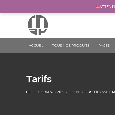
96 rue du Général Margueritte 33400 TALENCE
co
ATTENTI
ACCUEIL
TOUS NOS PRODUITS
PAGES
Tarifs
Home
COMPOSANTS
Boitier
COOLER MASTER M