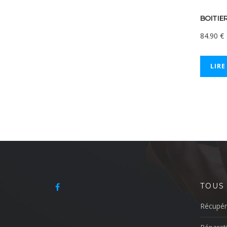
BOITIE
84.90
€
LIRE
TOUS
Récupér