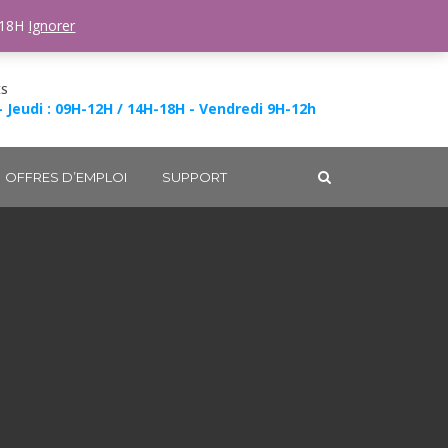
-18H
Ignorer
ES
- Jeudi : 09H-12H / 14H-18H - Vendredi 9H-12h
OFFRES D’EMPLOI
SUPPORT