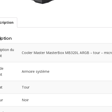
cription
iption
iption du
Cooler Master MasterBox MB320L ARGB – tour – micr
it
de
Armoire système
it
at
Tour
ur
Noir