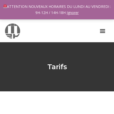
96 rue du Général Margueritte 33400 TALENCE
ATTENTION NOUVEAUX HORAIRES DU LUNDI AU VENDREDI :
contact@m2k.fr
9H-12H / 14H-18H
Ignorer
Tarifs