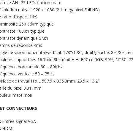
atrice AH-IPS LED, finition mate
ésolution native 1920 x 1080 (2.1 megapixel Full HD)
e ratio d’aspect 16:9
uminosité 250 cd/m² typique
ontraste 1000:1 typique
ontraste dynamique 5M:1
emps de reponsé 4ms
ngle de vision horizontal/vertical: 178°/178°, droit/gauche: 89°/89°, en
ouleurs supportées 16.7mln 8bit (6bit + Hi-FRC) (sRGB: 99%; NTSC: 7
réquence horizontale 30 – 80KHz
réquence verticale 50 – 75Hz
urface de travail H x L 597.9 x 336.3mm, 23.5 x 13.2″
aille du pixel 0.311mm
ouleur mate, noir
 ET CONNECTEURS
x Entrée signal VGA
x HDMI