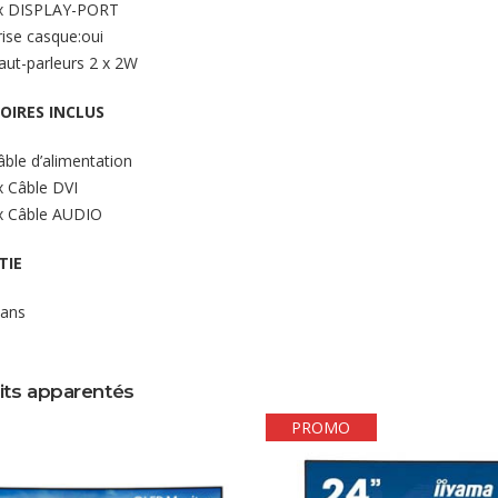
x DISPLAY-PORT
rise casque:oui
aut-parleurs 2 x 2W
OIRES INCLUS
âble d’alimentation
x Câble DVI
x Câble AUDIO
TIE
 ans
its apparentés
PROMO