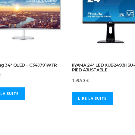
g 34″ QLED – C34J791WTR
IIYAMA 24″ LED XUB2493HSU-
PIED AJUSTABLE
€
159.90
€
 LA SUITE
LIRE LA SUITE