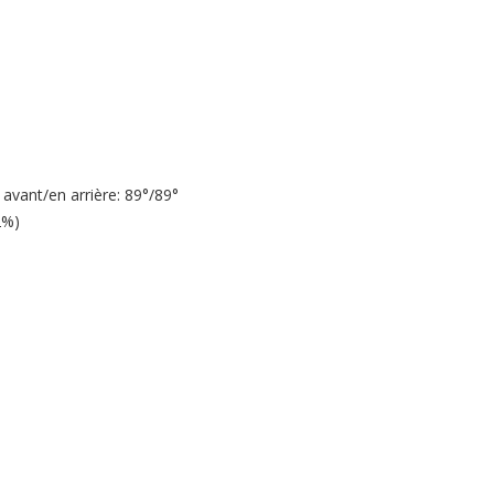
 avant/en arrière: 89°/89°
2%)