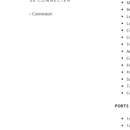
SE CONNECTER
M
R
Connexion
L
L
C
C
T
A
C
F
F
S
T
C
PORTS
1
1