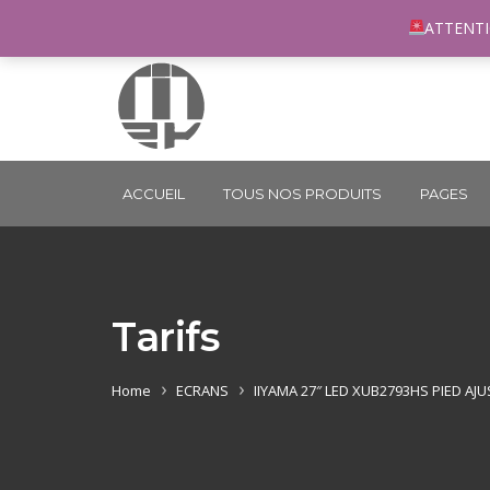
96 rue du Général Margueritte 33400 TALENCE
co
ATTENTI
ACCUEIL
TOUS NOS PRODUITS
PAGES
Tarifs
Home
ECRANS
IIYAMA 27″ LED XUB2793HS PIED AJ