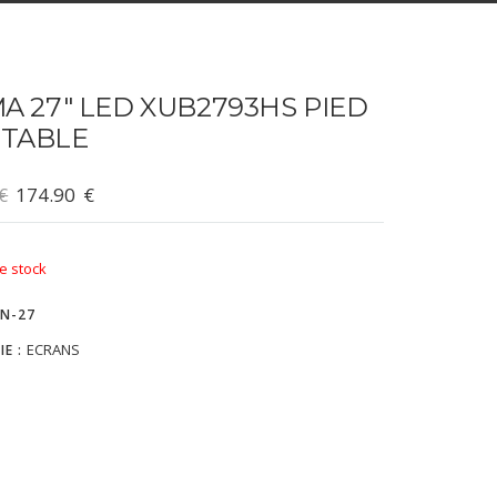
MA 27″ LED XUB2793HS PIED
STABLE
€
174.90
€
e stock
N-27
ECRANS
IE :