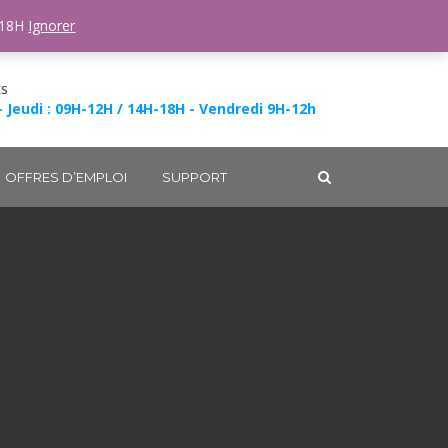
-18H
Ignorer
ES
- Jeudi : 09H-12H / 14H-18H - Vendredi 9H-12h
OFFRES D’EMPLOI
SUPPORT