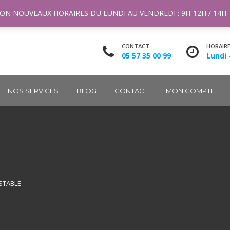
ntact@m2k.fr
ON NOUVEAUX HORAIRES DU LUNDI AU VENDREDI : 9H-12H / 14H
CONTACT
HORAIR
05 57 35 00 99
Lundi 
NOS SERVICES
BLOG
CONTACT
MON COMPTE
USTABLE