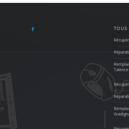
TOUS
Récupér
Réparat
Remplac
Talence
Récupér
Réparat
Remplac
Gradign
Récupér