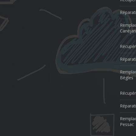
Réparat
Remplac
Canéjan
Récupér
Réparat
Remplac
Bègles
Récupér
Réparat
Remplac
Pessac