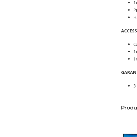
1
P
H
ACCESS
C
1
1
GARAN
3
Produ