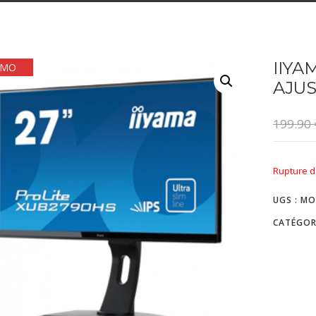
IIYA
OMO
AJU
199.90
Rupture d
UGS :
MO
CATÉGOR