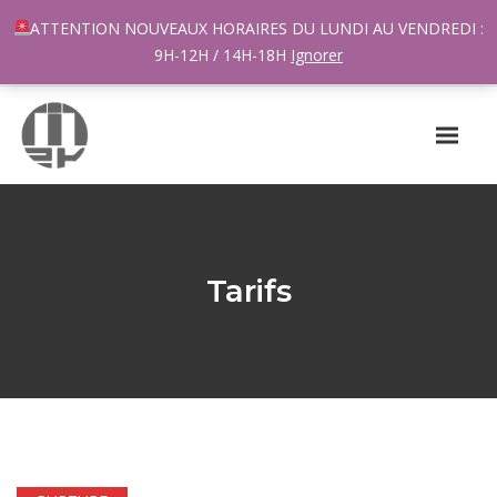
96 rue du Général Margueritte 33400 TALENCE
ATTENTION NOUVEAUX HORAIRES DU LUNDI AU VENDREDI :
contact@m2k.fr
9H-12H / 14H-18H
Ignorer
Tarifs