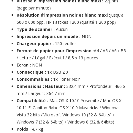
Vitesse d’impression noir et blanc maxi :
22ppm
(page par minute)
Résolution d’impression noir et blanc maxi :
Jusqu’à
600 x 600 ppp, HP FastRes 1200 (qualité 1 200 ppp)
Type de scanner :
Aucun
Impression depuis un mobile :
NON
Chargeur papier :
150 feuilles
Format de papier pour l’impression :
A4 / A5 / A6 / B5
/ Lettre / Légal / Exécutif / 8,5 x 13 pouces
Ecran :
NON
Connectique :
1x USB 2.0
Consommables :
1x Toner Noir
Dimensions : Hauteur :
332.4 mm / Profondeur : 466.6
mm / Largeur : 364.7 mm
Compatibilité :
Mac OS X 10.10 Yosemite / Mac OS X
10.11 El Capitan /Mac OS X 10.9 Mavericks / Windows
Vista 32 bits /Microsoft Windows 10 (32 & 64bits) /
Windows 7 (32 & 64bits) / Windows 8 (32 & 64bits)
Poids :
4.7 kg