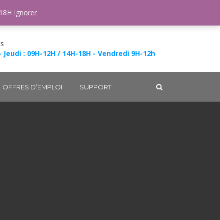
-18H
Ignorer
ES
- Jeudi : 09H-12H / 14H-18H - Vendredi 9H-12h
OFFRES D’EMPLOI
SUPPORT