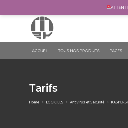
96 rue du Général Margueritte 33400 TALENCE
co
ATTENTI
ACCUEIL
TOUS NOS PRODUITS
PAGES
Tarifs
Home
LOGICIELS
Antivirus et Sécurité
KASPERSK