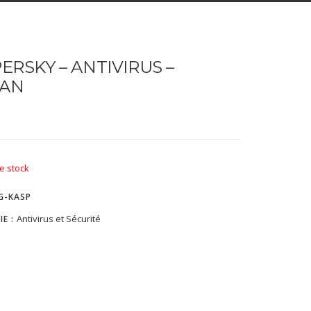
ERSKY – ANTIVIRUS –
1AN
e stock
G-KASP
Antivirus et Sécurité
IE :