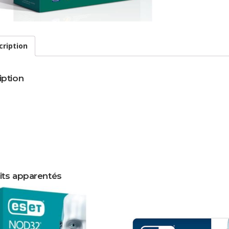
cription
iption
its apparentés