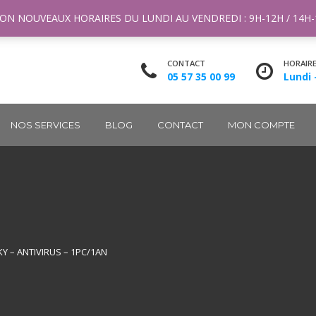
ntact@m2k.fr
ON NOUVEAUX HORAIRES DU LUNDI AU VENDREDI : 9H-12H / 14H
CONTACT
HORAIR
05 57 35 00 99
Lundi 
NOS SERVICES
BLOG
CONTACT
MON COMPTE
Y – ANTIVIRUS – 1PC/1AN