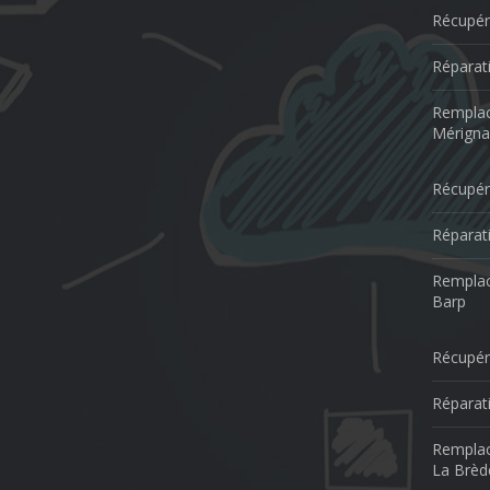
Récupér
Réparat
Remplac
Mérigna
Récupér
Réparat
Remplac
Barp
Récupér
Réparat
Remplac
La Brèd