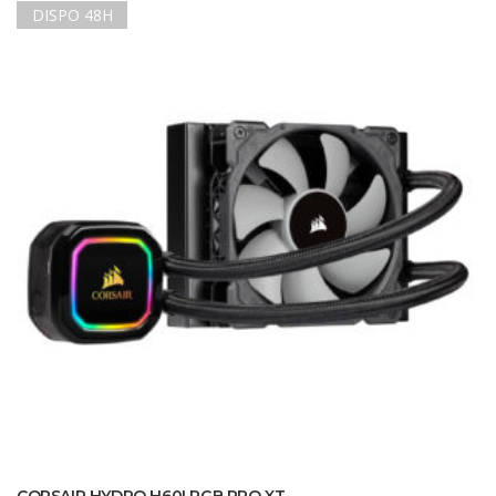
DISPO 48H
CORSAIR HYDRO H60I RGB PRO XT