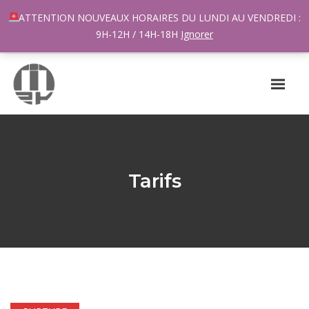
96 rue du Général Margueritte 33400 TALENCE
ATTENTION NOUVEAUX HORAIRES DU LUNDI AU VENDREDI :
contact@m2k.fr
9H-12H / 14H-18H
Ignorer
Tarifs