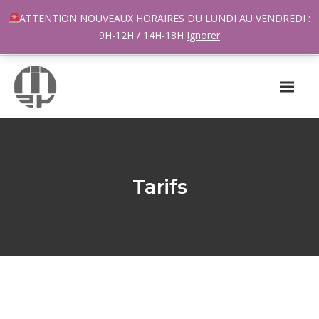
96 rue du Général Margueritte 33400 TALENCE
ATTENTION NOUVEAUX HORAIRES DU LUNDI AU VENDREDI :
contact@m2k.fr
9H-12H / 14H-18H
Ignorer
Tarifs