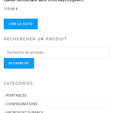
Clavier rétroéclairé sans fil MX Keys Logitech
119.90
€
LIRE LA SUITE
RECHERCHER UN PRODUIT
Recherche
pour :
RECHERCHE
CATEGORIES
PORTABLES
CONFIGURATIONS
MICROSOFT SURFACE