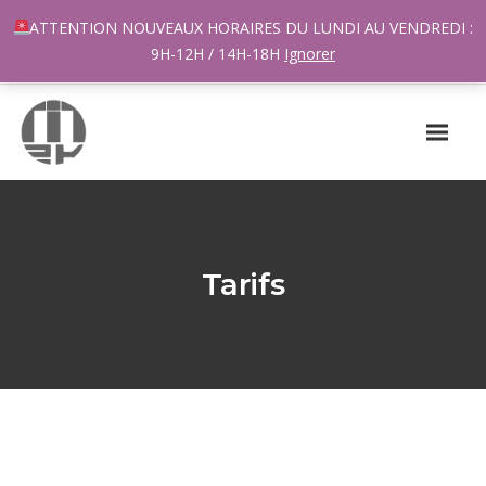
96 rue du Général Margueritte 33400 TALENCE
ATTENTION NOUVEAUX HORAIRES DU LUNDI AU VENDREDI :
contact@m2k.fr
9H-12H / 14H-18H
Ignorer
Tarifs