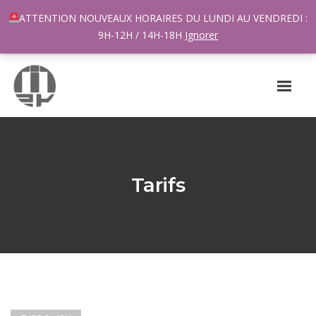
96 rue du Général Margueritte 33400 TALENCE
ATTENTION NOUVEAUX HORAIRES DU LUNDI AU VENDREDI :
contact@m2k.fr
9H-12H / 14H-18H
Ignorer
Tarifs