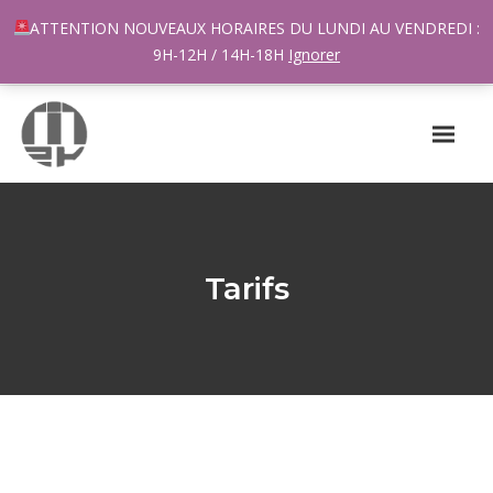
96 rue du Général Margueritte 33400 TALENCE
ATTENTION NOUVEAUX HORAIRES DU LUNDI AU VENDREDI :
contact@m2k.fr
9H-12H / 14H-18H
Ignorer
Tarifs