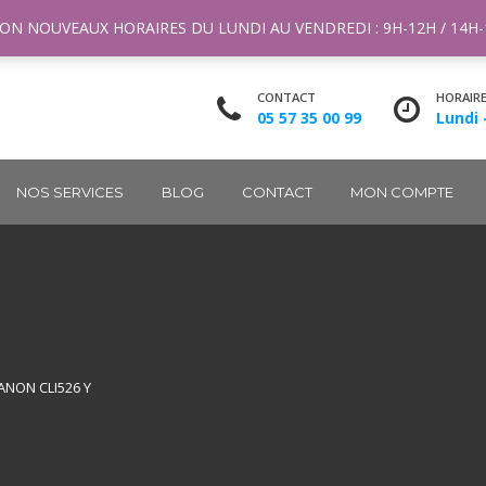
ntact@m2k.fr
ON NOUVEAUX HORAIRES DU LUNDI AU VENDREDI : 9H-12H / 14H
CONTACT
HORAIR
05 57 35 00 99
Lundi 
NOS SERVICES
BLOG
CONTACT
MON COMPTE
ANON CLI526 Y