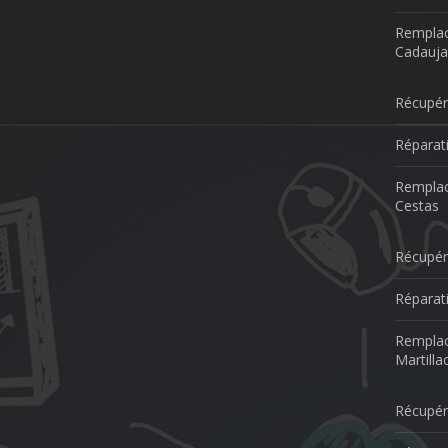
Remplac
Cadauja
Récupér
Réparat
Remplac
Cestas
Récupér
Réparati
Remplac
Martilla
Récupér