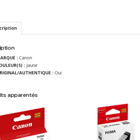
cription
iption
ARQUE :
Canon
OULEUR(S) :
Jaune
RIGINAL/AUTHENTIQUE :
Oui
its apparentés