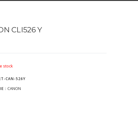
N CLI526 Y
e stock
RT-CAN-526Y
CANON
IE :