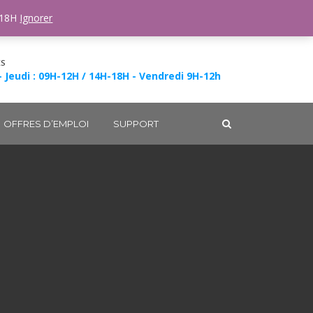
-18H
Ignorer
ES
- Jeudi : 09H-12H / 14H-18H - Vendredi 9H-12h
OFFRES D’EMPLOI
SUPPORT