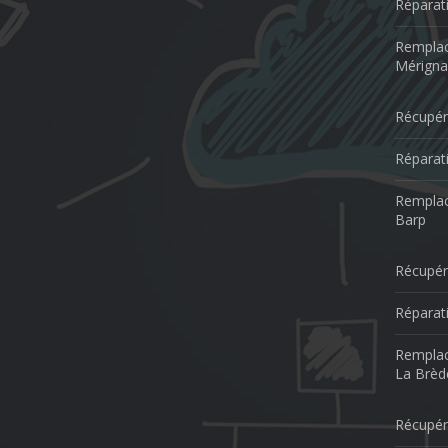
Réparat
Remplac
Mérigna
Récupér
Réparat
Remplac
Barp
Récupér
Réparat
Remplac
La Brèd
Récupér