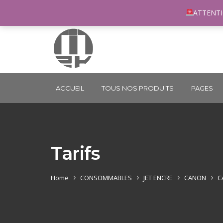
96 rue du Général Margueritte 33400 TALENCE
co
ATTENTI
ACCUEIL
TOUS NOS PRODUITS
PAGES
Tarifs
Home
CONSOMMABLES
JET ENCRE
CANON
C