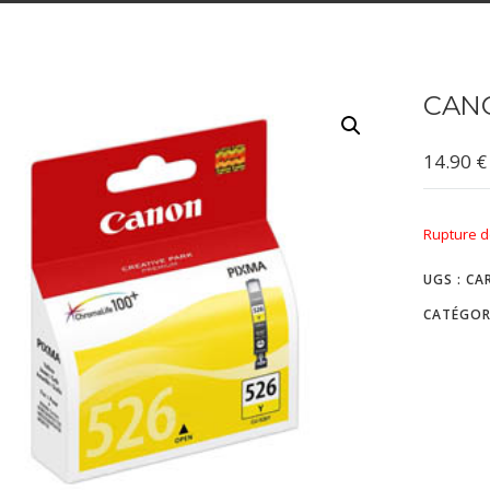
CANO
14.90
€
Rupture d
UGS :
CA
CATÉGOR